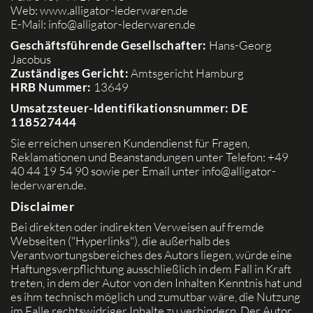
Web:
www.alligator-lederwaren.de
E-Mail:
info@alligator-lederwaren.de
Geschäftsführende Gesellschafter:
Hans-Georg
Jacobus
Zuständiges Gericht:
Amtsgericht Hamburg
HRB Nummer:
13649
Umsatzsteuer-Identifikationsnummer: DE
118527444
Sie erreichen unseren Kundendienst für Fragen,
Reklamationen und Beanstandungen unter Telefon: +49
40 44 19 54 90 sowie per Email unter
info@alligator-
lederwaren.de
.
Disclaimer
Bei direkten oder indirekten Verweisen auf fremde
Webseiten ("Hyperlinks"), die außerhalb des
Verantwortungsbereiches des Autors liegen, würde eine
Haftungsverpflichtung ausschließlich in dem Fall in Kraft
treten, in dem der Autor von den Inhalten Kenntnis hat und
es ihm technisch möglich und zumutbar wäre, die Nutzung
im Falle rechtswidriger Inhalte zu verhindern. Der Autor